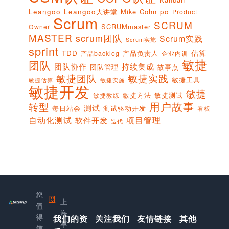
Leangoo
Leangoo大讲堂
Mike Cohn
po
Product
Scrum
SCRUM
SCRUMmaster
Owner
MASTER
scrum团队
Scrum实践
Scrum实施
sprint
估算
TDD
产品负责人
产品backlog
企业内训
敏捷
团队
团队协作
持续集成
团队管理
故事点
敏捷团队
敏捷实践
敏捷工具
敏捷实施
敏捷估算
敏捷开发
敏捷
敏捷方法
敏捷测试
敏捷教练
用户故事
转型
测试
每日站会
测试驱动开发
看板
项目管理
自动化测试
软件开发
迭代
您
上
值
海
得
我们的资
关注我们
友情链接
其他
享
信