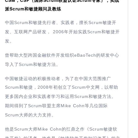
派Scrum和敏捷顾问及教练
中国
Scrum
Scrum
和敏捷先行者、实践者，擅长
敏捷开
2006
Scrum
发、互联网产品研发，
年开始实践
和敏捷开
发。
曾帮助大型跨国金融软件开发组织
eBaoTech
的研发中心
Scrum
导入了
和敏捷方法。
中国敏捷运动的积极推动者，为了在中国大范围推广
Scrum
2008
Scrum
和敏捷，
年初创立了
中文网，以帮助
Scrum
更多国内企业和实践者学习和运用
和敏捷方法。
Scrum
Mike Cohn
期间得到了
联盟主席
等几位国际
Scrum
大师的大力支持。
他是
Scrum
Mike Cohn
Scrum
大师
的扛鼎之作《
敏捷软