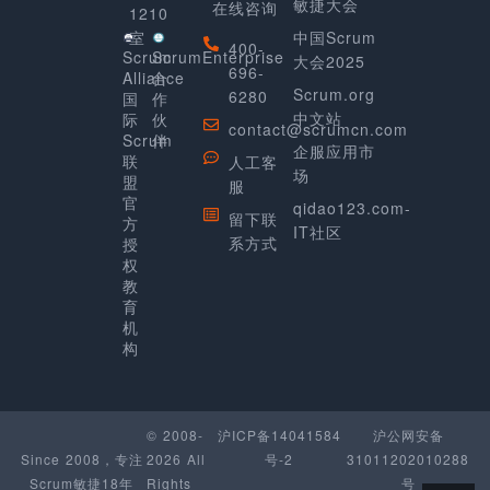
敏捷大会
在线咨询
1210
室
中国Scrum
400-
Scrum
ScrumEnterprise
大会2025
696-
Alliance
合
Scrum.org
6280
国
作
中文站
际
伙
contact@scrumcn.com
Scrum
伴
企服应用市
联
人工客
场
盟
服
官
qidao123.com-
留下联
方
IT社区
系方式
授
权
教
育
机
构
© 2008-
沪ICP备14041584
沪公网安备
Since 2008，专注
2026 All
号-2
31011202010288
Scrum敏捷18年
Rights
号