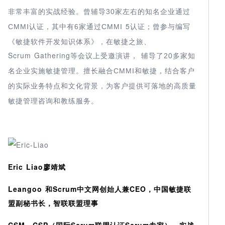
30
非常丰富的实战经验。曾辅导
家左右的知名企业通过
5
CMMI
6
CMMI
认证，其中有
家通过
认证；曾参与编写
《敏捷软件开发知识体系》，在敏捷之旅、
Scrum Gathering
， 辅导了
20
等会议上受邀演讲
多家知
。擅长融合
CMMI
名企业实施敏捷管理
和敏捷，结合客户
为客户提供可落地的高质量
的实际业务特点和文化背景，
敏捷管理咨询和教练服务。
Eric Liao廖靖斌
Leangoo 和Scrum中文网创始人兼CEO，中国敏捷联
盟副秘书长，智联联盟理事
CSM，CSP（国际Scrum联盟认证Scrum专家），实战