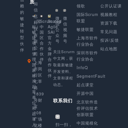
质
知
赖
领歌
公开认证课
信
的
国际Scrum
视频教程
息
微
微
敏
联盟
（国
Scrum.org
Scaled
科
资源下载
信
信
捷
标）
中
Agile
技
敏捷联盟
公
视
转
常见问题
敏
国
SAI
有
众
频
型
捷
区
官
上海市软件
投诉/反馈
号
号
限
项
合
方
伙
行业协会
公
目
作
金
站点地图
伴
关注Scrurm
深圳市软件
管
司
伙
牌
中文网，获
行业协会
理
伴
合
上海
国
作
取最新敏捷
InfoQ
市闵
家
伙
开发资料、
行区
标
伴
SegmentFault
文章和课程
准
七莘
动态。
起点课堂
起
路
草
开源中国
1839
单
号财
联系我们
北京软件造
位
富
和
价评估技术
108
起
创新联盟
草
广场
中国规模化
人
扫一扫，
北楼