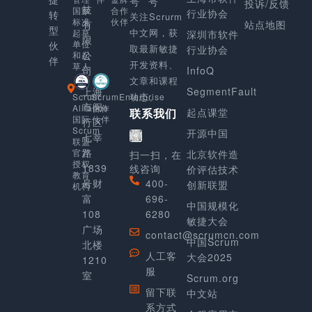
号
号
投诉/反馈
技
合作
国家
行业协会
转
关注Scrurm
伙伴
标准
有
站点地图
型
中文网，获
起草
深圳市软件
限
单位
伙
取最新敏捷
行业协会
公
和起
伴
开发资料、
草人
司
InfoQ
文章和课程
上海
SegmentFault
动态。
Scrum
ScrumEnterprise
市闵
Alliance
合作
起点课堂
联系我们
国际
伙伴
行区
Scrum
开源中国
七莘
联盟
路
官方
北京软件造
扫一扫，在
授权
1839
线咨询
价评估技术
教育
号财
400-
创新联盟
机构
富
696-
中国规模化
108
6280
敏捷大会
广场
contact@scrumcn.com
中国Scrum
北楼
人工客
大会2025
1210
服
室
Scrum.org
留下联
中文站
系方式