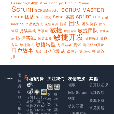
Leangoo大讲堂
Mike Cohn
po
Product Owner
Scrum
SCRUM MASTER
SCRUMmaster
sprint
scrum团队
Scrum实践
TDD
产品
Scrum实施
团队
团队协作
估算
产品负责人
团队
backlog
企业内训
敏捷
敏捷团队
持续集成
管理
故事点
敏捷实
敏捷估算
敏捷开发
敏捷实践
敏捷工具
敏捷
敏捷教练
施
敏捷转型
测试
方法
敏捷测试
每日站会
测试驱动开发
用户故事
项目管
自动化测试
软件开发
看板
迭代
理
您
我们的资
上
关注我们
友情链接
其他
值
海
质
领歌
公开认证课
得
享
信
国际Scrum
视频教程
微
微
知
赖
Scaled
（国
Scrum.org
联盟
信
信
资源下载
信
Agile
标）
中国
的
公
视
敏捷联盟
SAI
敏捷
区合
息
常见问题
敏
众
频
官方
项目
作伙
科
上海市软件
捷
金牌
管理
伴