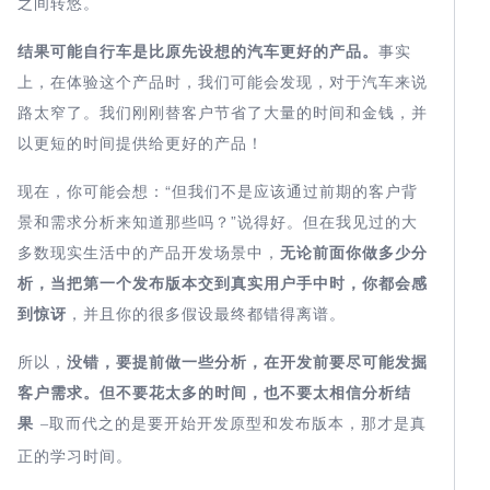
之间转悠。
结果可能
自行车是比原先设想的
汽车
更好的产品。
事实
上，在体验这个产品时，我们可能会发现，对于汽车来说
路太窄了。我们刚刚替客户节省了大量的时间和金钱，并
以更短的时间提供给更好的产品！
现在，你可能会想：“但我们不是应该通过前期的客户背
景和需求分析来知道那些吗？”说得好。但在我见过的大
多数现实生活中的产品开发场景中，
无论前面你做
多少分
析
，
当把第一个发布版本交到真实用户手中时，
你
都会
感
到惊讶
，并且你的很多假设最终都错得离谱。
所以，
没错，
要提前做
一些分析，
在开发前要尽可能发掘
客户需求
。但不要花太多的时间，
也不要太相信
分析
结
果
取而代之的是要开始开发原型和发布版本，那才是真
–
正的学习时间。