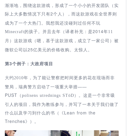
渐渐地，围绕这款游戏，形成了一个小小的开发团队（实
际上大多数情况下只有2
而这款游戏在全世界则
个人），
成为了一个大热门。我想我还没碰到过任何不玩
的孩子。并且去年（译者补充：是2014
Minecraft
年
11
）这款游戏（嗯，基于这款游戏，成立了一家公司）被
月
微软公司以25
的价格收购。太惊人。
亿美元
第
3
个例子：大政府项目
大约
年，为了能让警察把时间更多的花在现场而非
2010
警局，瑞典警方启动了一项重大举措——
PUST（
这是一个非常吸
polisens utrednings STöD
）。
引人的项目，我作为教练参与，并写了一本关于我们做了
什么以及学习到什么的书（《Lean from the
Trenches》）。