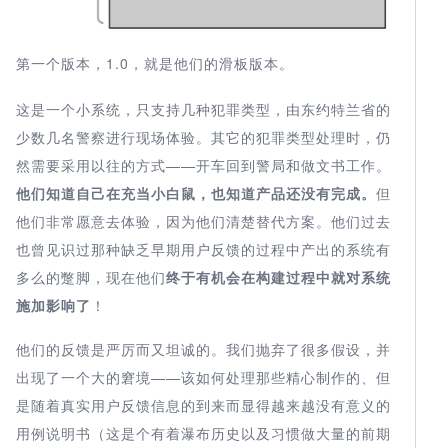
第一个版本，1.0
，就是他们的滑板版本。
这是一个小系统，只支持几种犯罪类型，由东约特兰省的
少数几名警察进行现场体验。其它的犯罪类型处理时，仍
然需要采用以往的方式——开车回到警局和做文书工作。
他们知道自己在充当小白鼠，也知道产品还没有完成。
但
他们非常愿意去体验，因为他们清楚替代方案。他们过去
也曾见识过那种缺乏早期用户反馈的过程中产出的系统有
多么的蹩脚，现在他们
终于有机会在构建过程中就对系统
施加影响了
！
他们的反馈是严厉而又坦诚的。我们抛弃了很多假设，并
出现了一个大的窘境——该如何处理那些精心制作的、但
是随着真实用户反馈信息的到来而显得越来越没有意义的
用例说明书（这是个有着瀑布历史以及习惯做大量的前期