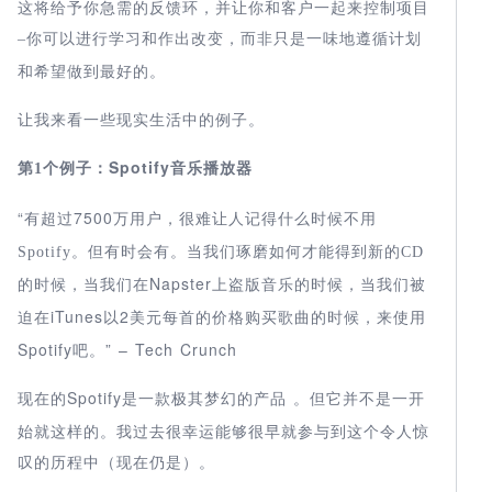
这将给予你急需的反馈环，并让你和客户一起来控制项目
进行学习和作出改变，而非只是一味地遵循计划
–
你可以
和希望做到最好的。
让我来看一些现实生活中的例子。
第
Spotify
音乐播放器
1
个例子：
“有超过7500
万用户，很难让人记得什么时候不用
Spotify
。但有时会有。当我们琢磨如何才能得到新的
CD
Napster上盗版音乐的时候，当我们被
的时候，当我们在
迫在iTunes以2
美元每首的价格购买歌曲的时候，来使用
Spotify吧。” – Tech Crunch
现在的Spotify
款极其梦幻的产品
并不是一开
是一
。但它
始就这样的。我过去很幸运能够很早就参与到这个令人惊
叹的历程中（现在仍是）。