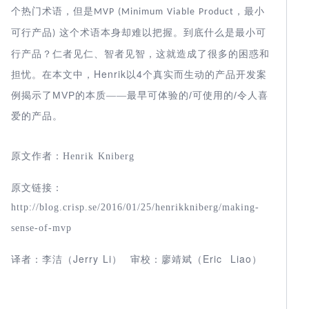
个热门术语，但是
，最小
MVP (Minimum Viable Product
可行产品
这个术语本身却难以把握。到底什么是最小可
)
行产品？仁者见仁、智者见智，这就造成了很多的困惑和
Henrik
以4
真实而生动的产品开发案
担忧。在本文中，
个
例揭示了
最早可体验的
MVP
/
/
的本质——
可使用的
令人喜
产品。
爱的
原文作者：
Henrik Kniberg
原文链接：
http://blog.crisp.se/2016/01/25/henrikkniberg/making-
sense-of-mvp
译者：李洁（Jerry Li） 审校：廖靖斌（Eric Liao）