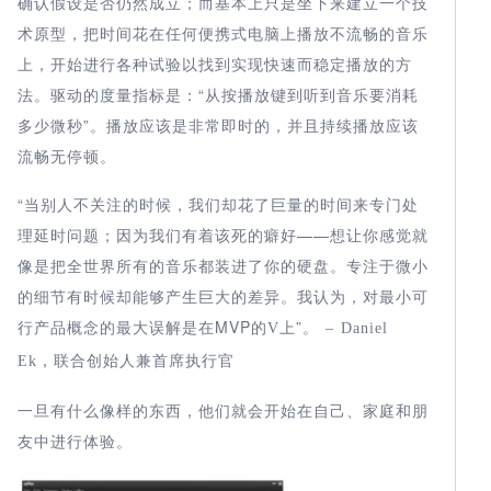
确认假设是否仍然成立；而基本上只是坐下来建立一个技
术原型，把时间花在任何便携式电脑上播放不流畅的音乐
上，开始进行各种试验以找到实现快速而稳定播放的方
法。驱动的度量指标是：“从按播放键到听到音乐要消耗
多少微秒”。播放应该是非常即时的，并且持续播放应该
流畅无停顿。
“当别人不关注的时候，我们却花了巨量的时间来专门处
理延时问题；因为我们有着该死的癖好——想让你感觉就
像是把全世界所有的音乐都装进了你的硬盘。专注于微小
的细节有时候却能够产生巨大的差异。我认为，对最小可
行产品概念的最大误解是在MVP
上”。
的
V
– Daniel
Ek
，联合创始人兼首席执行官
一旦有什么像样的东西，他们就会开始在自己、家庭和朋
友中进行体验。