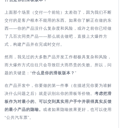
上面那个场景（交付一个前轮）太差劲了，因为我们不断
交付的是客户根本不能用的东西。如果你了解正在做的东
西——你的产品没什么复杂度和风险，或许之前你已经做
了几百次同类产品——那么就去做吧，直接上大爆炸方
式，构建产品并在完成时交付。
然而，我见过的大多数产品开发工作都极具复杂和风险，
而大爆炸方式往往只会导致巨大而昂贵的失败。所以，问
题的关键是：“
什么是
你的滑板
版本
？
”
在产品开发中，你要做的第一件事（在描述完你要为谁解
决什么问题之后）就是识别出你的滑板等价物。
考虑把
滑
板作为
对
最小的
、
可以
交到真实
用户手中并
获得
真实反馈
的最小产品的隐喻
。
或者如果隐喻效果更好，也可以使用
“公共汽车票”。