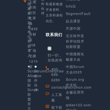
上海
国
作
取最新敏捷
InfoQ
市闵
家
伙
开发资料、
行区
标
伴
SegmentFault
文章和课程
准
七莘
动态。
起点课堂
起
路
草
开源中国
1839
单
号财
联系我们
北京软件造
位
富
和
价评估技术
108
起
创新联盟
草
广场
中国规模化
人
扫一扫，
北楼
敏捷大会
在线咨询
1210
室
中国Scrum
400-
Scrum
ScrumEnterprise
大会2025
696-
Alliance
合
Scrum.org
6280
国
作
中文站
际
伙
contact@scrumcn.com
Scrum
伴
企服应用市
联
人工客
场
盟
服
官
qidao123.com-
留下联
方