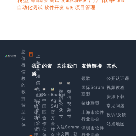
每日站会
测试驱动开发
看板
项目管理
自动化测试
软件开发
迭代
您
上
值
海
得
我们的资
关注我们
友情链接
其他
享
信
质
知
赖
领歌
公开认证课
信
的
国际Scrum
视频教程
息
微
微
敏
联盟
（国
Scrum.org
Scaled
科
资源下载
信
信
捷
标）
中
Agile
技
敏捷联盟
公
视
转
常见问题
敏
国
SAI
有
众
频
型
捷
区
官
上海市软件
投诉/反馈
号
号
限
项
合
方
伙
行业协会
公
目
作
金
站点地图
伴
关注Scrurm
深圳市软件
管
司
伙
牌
中文网，获
行业协会
理
伴
合