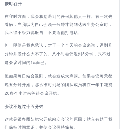
按时召开
在守时方面，我会和您遇到的任何其他人一样。有一次去
看病，当我以为自己会晚一分钟才能到达医生办公室时，
我不得不极力说服自己不要给他打电话。
但，即便是我也承认，对于一个全天的会议来说，迟到几
5
分钟并没什么大不了的。八小时会议迟到
分钟，只不过
是会议时间的
而已。
1%
但
迟到，就会造成大麻烦。如果会议每天都
如果每日站会
晚五分钟开始，那么准时到场
的团队成员将在一年中花费
20
来等待会议开始。
多个小时
会议不超过十五分钟
这就是很多团队把它开成站立会议的原因：站立有助于我
们保持时间意识，并使会议保持简短。