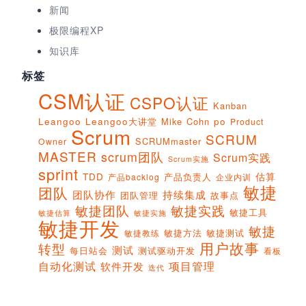
新闻
极限编程XP
知识库
标签
CSM认证
CSPO认证
Kanban
Leangoo
Leangoo大讲堂
Mike Cohn
po
Product
Scrum
SCRUM
SCRUMmaster
Owner
MASTER
scrum团队
Scrum实践
Scrum实施
sprint
估算
TDD
产品负责人
产品backlog
企业内训
敏捷
团队
团队协作
持续集成
团队管理
故事点
敏捷团队
敏捷实践
敏捷工具
敏捷实施
敏捷估算
敏捷开发
敏捷
敏捷方法
敏捷测试
敏捷教练
用户故事
转型
测试
每日站会
测试驱动开发
看板
项目管理
自动化测试
软件开发
迭代