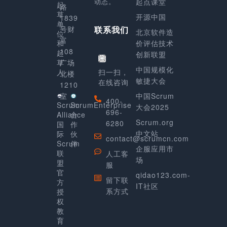
动态。
起点课堂
起
路
草
开源中国
1839
单
号财
联系我们
北京软件造
位
富
和
价评估技术
108
起
创新联盟
草
广场
中国规模化
人
扫一扫，
北楼
敏捷大会
在线咨询
1210
室
中国Scrum
400-
Scrum
ScrumEnterprise
大会2025
696-
Alliance
合
Scrum.org
6280
国
作
中文站
际
伙
contact@scrumcn.com
Scrum
伴
企服应用市
联
人工客
场
盟
服
官
qidao123.com-
留下联
方
IT社区
系方式
授
权
教
育