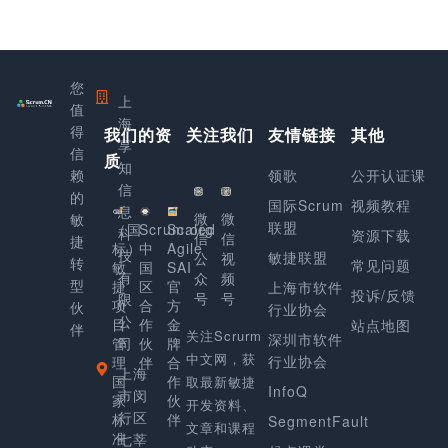
您
上
值
海
得
我们的资
关注我们
友情链接
其他
享
信
质
知
赖
领歌
公开认证课
信
的
国际Scrum
视频教程
息
微
微
敏
联盟
（国
Scrum.org
Scaled
科
资源下载
信
信
捷
标）
中
Agile
技
敏捷联盟
公
视
转
常见问题
敏
国
SAI
有
众
频
型
捷
区
官
上海市软件
投诉/反馈
号
号
限
项
合
方
伙
行业协会
公
目
作
金
站点地图
伴
关注Scrurm
深圳市软件
管
司
伙
牌
中文网，获
行业协会
理
伴
合
上海
国
作
取最新敏捷
InfoQ
市闵
家
伙
开发资料、
行区
标
伴
SegmentFault
文章和课程
准
七莘