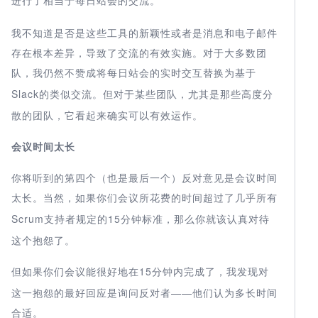
进行了
每日站会
我不知道是否是这些工具的新颖性或者是消息和电子邮件
存在根本差异，导致了交流的有效实施。对于大多数团
队，我仍然不赞成将
的实时交互
每日站会
替换为基于
Slack
类似交流。但对于某些团队，尤其是那些高度分
的
散的团队，它看起来确实可以有效运作。
会议时间太长
你将听到的第四个（也是最后一个）反对意见是会议时间
太长。当然，如果你们会议所
花费的时间超过了几乎所有
Scrum支持者
15
那么你就该认真对待
规定的
分钟标准，
这个抱怨了。
但如果你们会议能很好地
15
了，我发现对
在
分钟内完成
这一抱怨的最好回应是询问反对者——他们认为多长时间
合适。