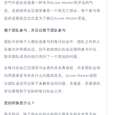
空气中就会弥漫着一种专为
而开会的气
Scrum Master
息。这就使得会议感觉像是一个状态汇报会，每个参与者
提供进展状态仅仅是为了能让
受益。
Scrum Master
整个
团队
参与
，
并且仅限于
团队参与
团队中的每个人都应该参与
站会
。团队之外的人
到每日
中
应被允许旁观会议。但不鼓励他们在会议期间参与讨论，
除非团队成员向他们询问了一个简短的问题。
在每日站会
已完成而与会者尚未未离场前，许多团队会询
问旁观者是否存在什么问题或意见。
或部
Scrum Master
分团队成员可以留下来解答这些问题。关键是，旁观者的
评论要限制于实际的每日站会
之外。
您的经验是什么？
毫无疑问，除了我在此提出的四个最常见的反对意见外，