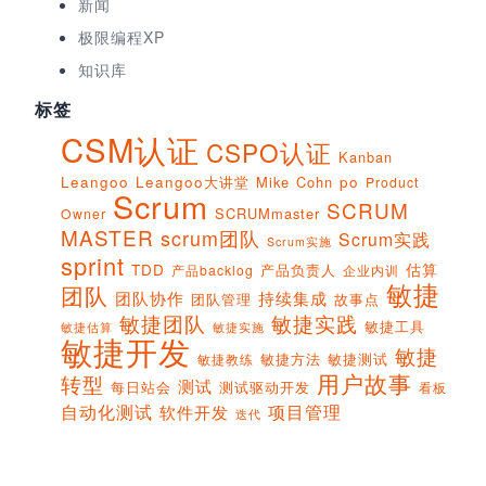
新闻
极限编程XP
知识库
标签
CSM认证
CSPO认证
Kanban
Leangoo
Leangoo大讲堂
Mike Cohn
po
Product
Scrum
SCRUM
SCRUMmaster
Owner
MASTER
scrum团队
Scrum实践
Scrum实施
sprint
估算
TDD
产品负责人
产品backlog
企业内训
敏捷
团队
团队协作
持续集成
团队管理
故事点
敏捷团队
敏捷实践
敏捷工具
敏捷实施
敏捷估算
敏捷开发
敏捷
敏捷方法
敏捷测试
敏捷教练
用户故事
转型
测试
每日站会
测试驱动开发
看板
项目管理
自动化测试
软件开发
迭代