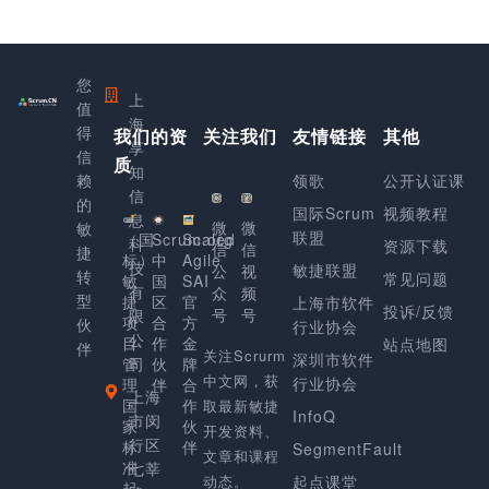
您
上
值
海
得
我们的资
关注我们
友情链接
其他
享
信
质
知
赖
领歌
公开认证课
信
的
国际Scrum
视频教程
息
微
微
敏
联盟
（国
Scrum.org
Scaled
科
资源下载
信
信
捷
标）
中
Agile
技
敏捷联盟
公
视
转
常见问题
敏
国
SAI
有
众
频
型
捷
区
官
上海市软件
投诉/反馈
号
号
限
项
合
方
伙
行业协会
公
目
作
金
站点地图
伴
关注Scrurm
深圳市软件
管
司
伙
牌
中文网，获
行业协会
理
伴
合
上海
国
作
取最新敏捷
InfoQ
市闵
家
伙
开发资料、
行区
标
伴
SegmentFault
文章和课程
准
七莘
动态。
起点课堂
起