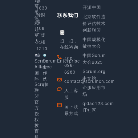
路
草
开源中国
1839
单
号财
联系我们
北京软件造
位
富
和
价评估技术
108
起
创新联盟
草
广场
中国规模化
人
扫一扫，
北楼
敏捷大会
在线咨询
1210
室
中国Scrum
400-
Scrum
ScrumEnterprise
大会2025
696-
Alliance
合
Scrum.org
6280
国
作
中文站
际
伙
contact@scrumcn.com
Scrum
伴
企服应用市
联
人工客
场
盟
服
官
qidao123.com-
留下联
方
IT社区
系方式
授
权
教
育
机