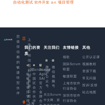
项目管理
自动化测试
软件开发
迭代
您
上
值
海
得
我们的资
关注我们
友情链接
其他
享
信
质
知
赖
领歌
公开认证课
信
的
国际Scrum
视频教程
息
微
微
敏
联盟
（国
Scrum.org
Scaled
科
资源下载
信
信
捷
标）
中
Agile
技
敏捷联盟
公
视
转
常见问题
敏
国
SAI
有
众
频
型
捷
区
官
上海市软件
投诉/反馈
号
号
限
项
合
方
伙
行业协会
公
目
作
金
站点地图
伴
关注Scrurm
深圳市软件
管
司
伙
牌
中文网，获
行业协会
理
伴
合
上海
国
作