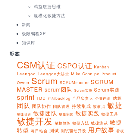
精益敏捷思维
规模化敏捷方法
新闻
极限编程XP
知识库
标签
CSM认证
CSPO认证
Kanban
Leangoo
Leangoo大讲堂
Mike Cohn
po
Product
Scrum
SCRUM
SCRUMmaster
Owner
MASTER
scrum团队
Scrum实践
Scrum实施
sprint
估算
TDD
产品负责人
产品backlog
企业内训
敏捷
团队
团队协作
持续集成
团队管理
故事点
敏捷团队
敏捷实践
敏捷工具
敏捷实施
敏捷估算
敏捷开发
敏捷
敏捷方法
敏捷测试
敏捷教练
用户故事
转型
测试
每日站会
测试驱动开发
看板