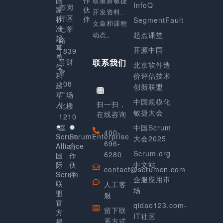
取最新敏捷
InfoQ
市闵
家
伙
开发资料、
行区
标
伴
SegmentFault
文章和课程
准
七莘
动态。
起点课堂
起
路
草
开源中国
1839
单
号财
联系我们
北京软件造
位
富
和
价评估技术
108
起
创新联盟
草
广场
中国规模化
人
扫一扫，
北楼
敏捷大会
在线咨询
1210
室
中国Scrum
400-
Scrum
ScrumEnterprise
大会2025
696-
Alliance
合
Scrum.org
6280
国
作
中文站
际
伙
contact@scrumcn.com
Scrum
伴
企服应用市
联
人工客
场
盟
服
官
qidao123.com-
留下联
方
IT社区
系方式
授