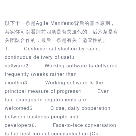
以下十一条是Agile Manifesto背后的基本原则，
其实你可以看到前四条是有关迭代的，后六条是有
关团队合作的，最后一条是有关自适应性的。
1. Customer satisfaction by rapid,
continuous delivery of useful
software2. Working software is delivered
frequently (weeks rather than
months)3. Working software is the
principal measure of progress4. Even
late changes in requirements are
welcomed5. Close, daily cooperation
between business people and
developers6. Face-to-face conversation
is the best form of communication (Co-