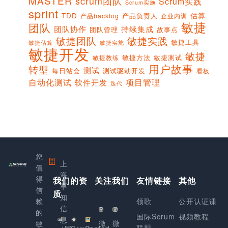
MASTER
scrum团队
Scrum实践
Scrum实施
sprint
估算
TDD
产品负责人
产品backlog
企业内训
敏捷
团队
团队协作
持续集成
团队管理
故事点
敏捷团队
敏捷实践
敏捷工具
敏捷实施
敏捷估算
敏捷开发
敏捷
敏捷方法
敏捷测试
敏捷教练
用户故事
转型
测试
每日站会
测试驱动开发
看板
项目管理
自动化测试
软件开发
迭代
您
上
值
海
得
我们的资
关注我们
友情链接
其他
享
信
质
知
赖
领歌
公开认证课
信
的
国际Scrum
视频教程
息
微
微
敏
联盟