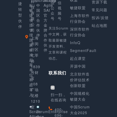
（国
Scrum.org
Scaled
科
资源下载
信
信
捷
标）
中
Agile
技
敏捷联盟
公
视
转
常见问题
敏
国
SAI
有
众
频
型
捷
区
官
上海市软件
投诉/反馈
号
号
限
项
合
方
伙
行业协会
公
目
作
金
站点地图
伴
关注Scrurm
深圳市软件
管
司
伙
牌
中文网，获
行业协会
理
伴
合
上海
国
作
取最新敏捷
InfoQ
市闵
家
伙
开发资料、
行区
标
伴
SegmentFault
文章和课程
准
七莘
动态。
起点课堂
起
路
草
开源中国
1839
单
号财
联系我们
北京软件造
位
富
和
价评估技术
108
起
创新联盟
草
广场
中国规模化
人
扫一扫，
北楼
敏捷大会
在线咨询
1210
室
中国Scrum
400-
Scrum
ScrumEnterprise
大会2025
696-
Alliance
合