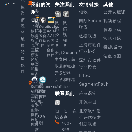
我们的资
上
关注我们
友情链接
其他
值
海
质
领歌
公开认证课
得
享
信
国际Scrum
视频教程
微
微
知
赖
Scaled
（国
Scrum.org
联盟
信
信
资源下载
信
Agile
标）
中国
的
公
视
敏捷联盟
SAI
敏捷
区合
息
常见问题
敏
众
频
官方
项目
作伙
科
上海市软件
捷
金牌
管理
伴
号
号
投诉/反馈
技
合作
国家
行业协会
转
关注Scrurm
伙伴
标准
有
站点地图
型
中文网，获
起草
深圳市软件
限
单位
伙
取最新敏捷
行业协会
公
和起
伴
开发资料、
草人
司
InfoQ
文章和课程
上海
SegmentFault
动态。
Scrum
ScrumEnterprise
市闵
Alliance
合作
起点课堂
联系我们
国际
伙伴
行区
Scrum
开源中国
七莘
联盟
路
官方
北京软件造
扫一扫，在
授权
1839
线咨询
价评估技术
教育
号财
400-
创新联盟
机构
富
696-