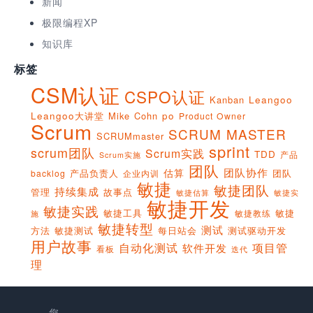
新闻
极限编程XP
知识库
标签
CSM认证
CSPO认证
Kanban
Leangoo
Leangoo大讲堂
Mike Cohn
po
Product Owner
Scrum
SCRUM MASTER
SCRUMmaster
sprint
scrum团队
Scrum实践
TDD
产品
Scrum实施
团队
团队协作
估算
产品负责人
团队
backlog
企业内训
敏捷
敏捷团队
持续集成
管理
故事点
敏捷实
敏捷估算
敏捷开发
敏捷实践
敏捷工具
敏捷
敏捷教练
施
敏捷转型
测试
方法
敏捷测试
每日站会
测试驱动开发
用户故事
项目管
自动化测试
软件开发
看板
迭代
理
您