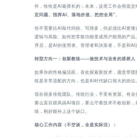
作，恰恰是AI最擅长的；未来，这类工作会彻底交
定问题、指挥AI、落地价值、把控全局”
。
你不需要比AI敲代码快、写得多，但必须比AI更
逻辑与风险、如何把零散功能变成用户能用的产品
序员，是AI的使用者、管理者和决策者，不是和A
转型方向一：创新教练——做技术与业务的搭桥人，
如果你的性格偏活跃，喜欢探索新技术，愿意带团
练是非常适配的方向，也是AI时代缺口很大的岗位
现在很多传统团队、传统行业，手里有资源、有业
要么盲目跟风搞AI项目，要么守着技术不敢创新
练，刚好能补上这个缺口。
核心工作内容（不空谈，全是实际活）：