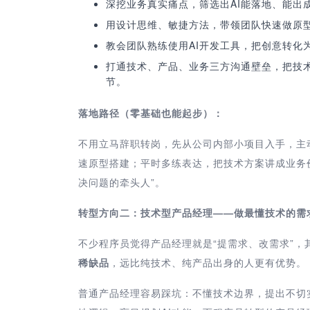
深挖业务真实痛点，筛选出AI能落地、能出
用设计思维、敏捷方法，带领团队快速做原
教会团队熟练使用AI开发工具，把创意转化
打通技术、产品、业务三方沟通壁垒，把技
节。
落地路径（零基础也能起步）：
不用立马辞职转岗，先从公司内部小项目入手，主
速原型搭建；平时多练表达，把技术方案讲成业务价
决问题的牵头人”。
转型方向二：技术型产品经理——做最懂技术的需
不少程序员觉得产品经理就是“提需求、改需求”，
稀缺品
，远比纯技术、纯产品出身的人更有优势。
普通产品经理容易踩坑：不懂技术边界，提出不切