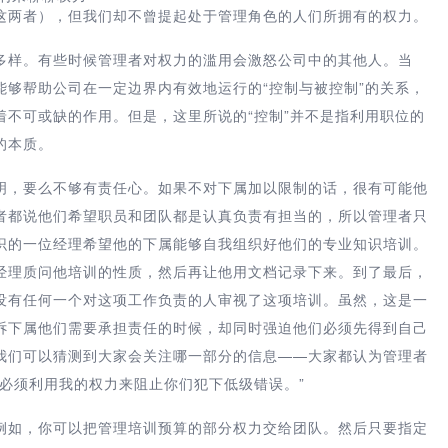
这两者），但我们却不曾提起处于管理角色的人们所拥有的权力。
多样。有些时候管理者对权力的滥用会激怒公司中的其他人。当
够帮助公司在一定边界内有效地运行的“控制与被控制”的关系，
不可或缺的作用。但是，这里所说的“控制”并不是指利用职位的
的本质。
明，要么不够有责任心。如果不对下属加以限制的话，很有可能他
者都说他们希望职员和团队都是认真负责有担当的，所以管理者只
识的一位经理希望他的下属能够自我组织好他们的专业知识培训。
经理质问他培训的性质，然后再让他用文档记录下来。到了最后，
没有任何一个对这项工作负责的人审视了这项培训。虽然，这是一
诉下属他们需要承担责任的时候，却同时强迫他们必须先得到自己
我们可以猜测到大家会关注哪一部分的信息——大家都认为管理者
必须利用我的权力来阻止你们犯下低级错误。”
例如，你可以把管理培训预算的部分权力交给团队。然后只要指定