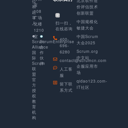
北京软件造
位
富
和
价评估技术
108
起
创新联盟
草
广场
中国规模化
人
扫一扫，
北楼
敏捷大会
在线咨询
1210
室
中国Scrum
400-
Scrum
ScrumEnterprise
大会2025
696-
Alliance
合
Scrum.org
6280
国
作
中文站
际
伙
contact@scrumcn.com
Scrum
伴
企服应用市
联
人工客
场
盟
服
官
qidao123.com-
留下联
方
IT社区
系方式
授
权
教
育
机
构