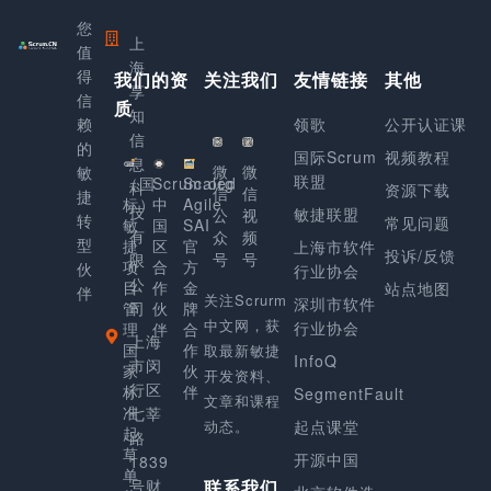
您
上
值
海
得
我们的资
关注我们
友情链接
其他
享
信
质
知
赖
领歌
公开认证课
信
的
国际Scrum
视频教程
息
微
微
敏
联盟
（国
Scrum.org
Scaled
科
资源下载
信
信
捷
标）
中
Agile
技
敏捷联盟
公
视
转
常见问题
敏
国
SAI
有
众
频
型
捷
区
官
上海市软件
投诉/反馈
号
号
限
项
合
方
伙
行业协会
公
目
作
金
站点地图
伴
关注Scrurm
深圳市软件
管
司
伙
牌
中文网，获
行业协会
理
伴
合
上海
国
作
取最新敏捷
InfoQ
市闵
家
伙
开发资料、
行区
标
伴
SegmentFault
文章和课程
准
七莘
动态。
起点课堂
起
路
草
开源中国
1839
单
号财
联系我们