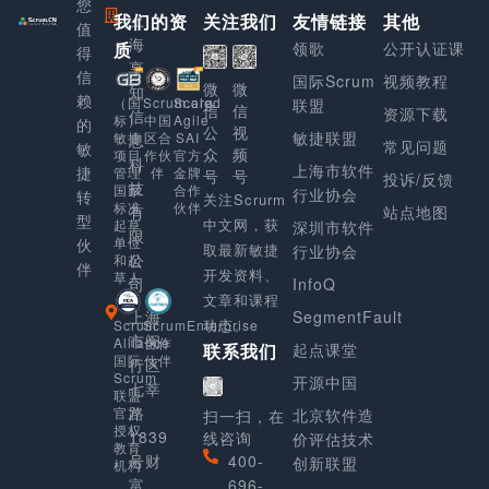
您
我们的资
上
关注我们
友情链接
其他
值
海
质
领歌
公开认证课
得
享
信
国际Scrum
视频教程
微
微
知
赖
Scaled
（国
Scrum.org
联盟
信
信
资源下载
信
Agile
标）
中国
的
公
视
敏捷联盟
SAI
敏捷
区合
息
常见问题
敏
众
频
官方
项目
作伙
科
上海市软件
捷
金牌
管理
伴
号
号
投诉/反馈
技
合作
国家
行业协会
转
关注Scrurm
伙伴
标准
有
站点地图
型
中文网，获
起草
深圳市软件
限
单位
伙
取最新敏捷
行业协会
公
和起
伴
开发资料、
草人
司
InfoQ
文章和课程
上海
SegmentFault
动态。
Scrum
ScrumEnterprise
市闵
Alliance
合作
起点课堂
联系我们
国际
伙伴
行区
Scrum
开源中国
七莘
联盟
路
官方
北京软件造
扫一扫，在
授权
1839
线咨询
价评估技术
教育
号财
400-
创新联盟
机构
富
696-