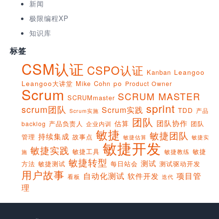
新闻
极限编程XP
知识库
标签
CSM认证
CSPO认证
Kanban
Leangoo
Leangoo大讲堂
Mike Cohn
po
Product Owner
Scrum
SCRUM MASTER
SCRUMmaster
sprint
scrum团队
Scrum实践
TDD
产品
Scrum实施
团队
团队协作
估算
产品负责人
团队
backlog
企业内训
敏捷
敏捷团队
持续集成
管理
故事点
敏捷实
敏捷估算
敏捷开发
敏捷实践
敏捷工具
敏捷
敏捷教练
施
敏捷转型
测试
方法
敏捷测试
每日站会
测试驱动开发
用户故事
项目管
自动化测试
软件开发
看板
迭代
理