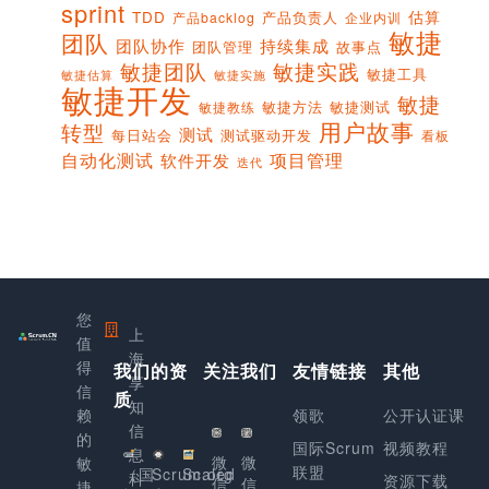
sprint
估算
TDD
产品负责人
产品backlog
企业内训
敏捷
团队
团队协作
持续集成
团队管理
故事点
敏捷团队
敏捷实践
敏捷工具
敏捷实施
敏捷估算
敏捷开发
敏捷
敏捷方法
敏捷测试
敏捷教练
用户故事
转型
测试
每日站会
测试驱动开发
看板
项目管理
自动化测试
软件开发
迭代
您
上
值
海
得
我们的资
关注我们
友情链接
其他
享
信
质
知
赖
领歌
公开认证课
信
的
国际Scrum
视频教程
息
微
微
敏
联盟
（国
Scrum.org
Scaled
科
资源下载
信
信
捷