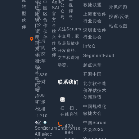
标）
中
Agile
技
敏捷联盟
公
视
转
常见问题
敏
国
SAI
有
众
频
型
捷
区
官
上海市软件
投诉/反馈
号
号
限
项
合
方
伙
行业协会
公
目
作
金
站点地图
伴
关注Scrurm
深圳市软件
管
司
伙
牌
中文网，获
行业协会
理
伴
合
上海
国
作
取最新敏捷
InfoQ
市闵
家
伙
开发资料、
行区
标
伴
SegmentFault
文章和课程
准
七莘
动态。
起点课堂
起
路
草
开源中国
1839
单
号财
联系我们
北京软件造
位
富
和
价评估技术
108
起
创新联盟
草
广场
中国规模化
人
扫一扫，
北楼
敏捷大会
在线咨询
1210
室
中国Scrum
400-
Scrum
ScrumEnterprise
大会2025
696-
Alliance
合
Scrum.org