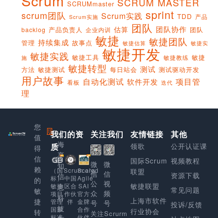
Scrum
SCRUM MASTER
SCRUMmaster
sprint
scrum团队
Scrum实践
TDD
产品
Scrum实施
团队
团队协作
估算
产品负责人
团队
backlog
企业内训
敏捷
敏捷团队
持续集成
管理
故事点
敏捷实
敏捷估算
敏捷开发
敏捷实践
敏捷工具
敏捷
敏捷教练
施
敏捷转型
测试
方法
敏捷测试
每日站会
测试驱动开发
用户故事
项目管
自动化测试
软件开发
看板
迭代
理
您
我们的资
上
关注我们
友情链接
其他
值
海
质
领歌
公开认证课
得
享
信
国际Scrum
视频教程
微
微
知
赖
Scaled
（国
Scrum.org
联盟
信
信
资源下载
信
Agile
标）
中国
的
公
视
敏捷联盟
SAI
敏捷
区合
息
常见问题
敏
众
频
官方
项目
作伙
科
上海市软件
捷
金牌
管理
伴
号
号
投诉/反馈
技
合作
国家
行业协会
转
关注Scrurm
伙伴
标准