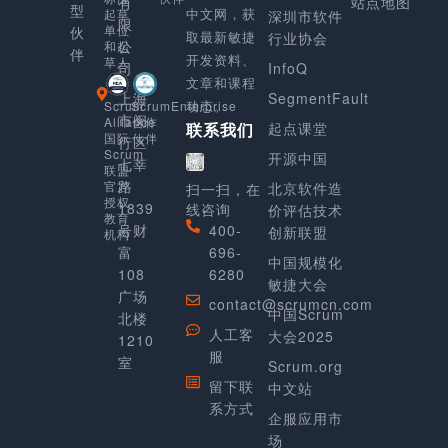
有
站点地图
型
中文网，获
起草
深圳市软件
限
单位
伙
取最新敏捷
行业协会
公
和起
伴
开发资料、
草人
司
InfoQ
文章和课程
上海
SegmentFault
动态。
Scrum
ScrumEnterprise
市闵
Alliance
合作
起点课堂
联系我们
国际
伙伴
行区
Scrum
开源中国
七莘
联盟
路
官方
北京软件造
扫一扫，在
授权
1839
线咨询
价评估技术
教育
号财
400-
创新联盟
机构
富
696-
中国规模化
108
6280
敏捷大会
广场
contact@scrumcn.com
中国Scrum
北楼
人工客
大会2025
1210
服
室
Scrum.org
留下联
中文站
系方式
企服应用市
场