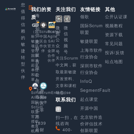
您
我们的资
上
关注我们
友情链接
其他
值
海
质
领歌
公开认证课
得
享
信
国际Scrum
视频教程
微
微
知
赖
Scaled
（国
Scrum.org
联盟
信
信
资源下载
信
Agile
标）
中国
的
公
视
敏捷联盟
SAI
敏捷
区合
息
常见问题
敏
众
频
官方
项目
作伙
科
上海市软件
捷
金牌
管理
伴
号
号
投诉/反馈
技
合作
国家
行业协会
转
关注Scrurm
伙伴
标准
有
站点地图
型
中文网，获
起草
深圳市软件
限
单位
伙
取最新敏捷
行业协会
公
和起
伴
开发资料、
草人
司
InfoQ
文章和课程
上海
SegmentFault
动态。
Scrum
ScrumEnterprise
市闵
Alliance
合作
起点课堂
联系我们
国际
伙伴
行区
Scrum
开源中国
七莘
联盟
路
官方
北京软件造
扫一扫，在
授权
1839
线咨询
价评估技术
教育
号财
400-
创新联盟
机构