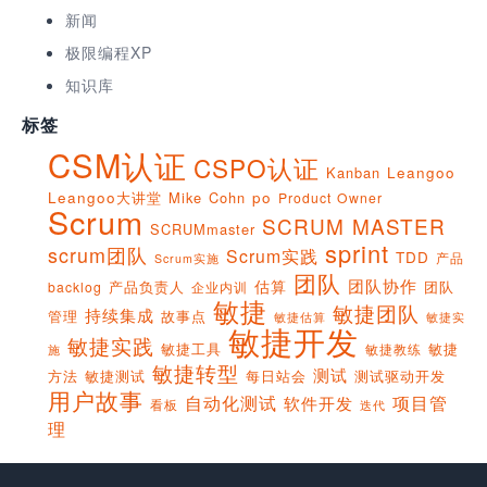
新闻
极限编程XP
知识库
标签
CSM认证
CSPO认证
Kanban
Leangoo
Leangoo大讲堂
Mike Cohn
po
Product Owner
Scrum
SCRUM MASTER
SCRUMmaster
sprint
scrum团队
Scrum实践
TDD
产品
Scrum实施
团队
团队协作
估算
产品负责人
团队
backlog
企业内训
敏捷
敏捷团队
持续集成
管理
故事点
敏捷实
敏捷估算
敏捷开发
敏捷实践
敏捷工具
敏捷
敏捷教练
施
敏捷转型
测试
方法
敏捷测试
每日站会
测试驱动开发
用户故事
项目管
自动化测试
软件开发
看板
迭代
理