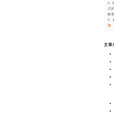
2
式
解
3
服
文章