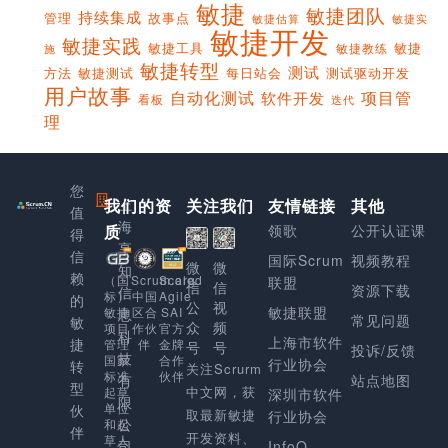
敏捷
敏捷团队
持续集成
管理
故事点
敏捷实
敏捷估算
敏捷开发
敏捷实践
敏捷工具
敏捷
敏捷教练
施
敏捷转型
测试
方法
敏捷测试
每日站会
测试驱动开发
用户故事
项目管
自动化测试
软件开发
看板
迭代
理
您
我们的资
上
关注我们
友情链接
其他
值
海
质
领歌
公开认证课
得
享
信
国际Scrum
视频教程
微
微
知
赖
Scaled
（国
Scrum.org
联盟
信
信
资源下载
信
Agile
标）
中国
的
公
视
敏捷联盟
SAI
敏捷
区合
息
常见问题
敏
众
频
官方
项目
作伙
科
上海市软件
捷
金牌
管理
伴
号
号
投诉/反馈
技
合作
国家
行业协会
转
关注Scrurm
伙伴
标准
有
站点地图
型
中文网，获
起草
深圳市软件
限
单位
伙
取最新敏捷
行业协会
公
和起
伴
开发资料、
草人
司
InfoQ