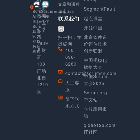
文章和课程
上海
SegmentFault
动态。
Scrum
ScrumEnterprise
市闵
Alliance
合作
起点课堂
联系我们
国际
伙伴
行区
Scrum
开源中国
七莘
联盟
路
官方
北京软件造
扫一扫，在
授权
1839
线咨询
价评估技术
教育
号财
400-
创新联盟
机构
富
696-
中国规模化
108
6280
敏捷大会
广场
contact@scrumcn.com
中国Scrum
北楼
人工客
大会2025
1210
服
室
Scrum.org
留下联
中文站
系方式
企服应用市
场
qidao123.com-
IT社区