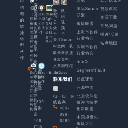
质
得
享
信
国际Scrum
视频教程
微
微
知
赖
Scaled
（国
Scrum.org
联盟
信
信
资源下载
信
Agile
标）
中国
的
公
视
敏捷联盟
SAI
敏捷
区合
息
常见问题
敏
众
频
官方
项目
作伙
科
上海市软件
捷
金牌
管理
伴
号
号
投诉/反馈
技
合作
国家
行业协会
转
关注Scrurm
伙伴
标准
有
站点地图
型
中文网，获
起草
深圳市软件
限
单位
伙
取最新敏捷
行业协会
公
和起
伴
开发资料、
草人
司
InfoQ
文章和课程
上海
SegmentFault
动态。
Scrum
ScrumEnterprise
市闵
Alliance
合作
起点课堂
联系我们
国际
伙伴
行区
Scrum
开源中国
七莘
联盟
路
官方
北京软件造
扫一扫，在
授权
1839
线咨询
价评估技术
教育
号财
400-
创新联盟
机构
富
696-
中国规模化
108
6280
敏捷大会
广场