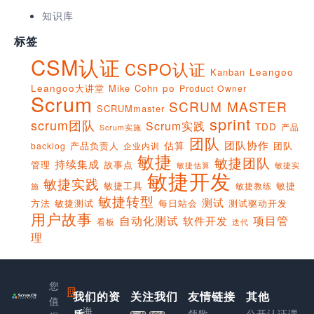
知识库
标签
CSM认证
CSPO认证
Kanban
Leangoo
Leangoo大讲堂
Mike Cohn
po
Product Owner
Scrum
SCRUM MASTER
SCRUMmaster
sprint
scrum团队
Scrum实践
TDD
产品
Scrum实施
团队
团队协作
估算
产品负责人
团队
backlog
企业内训
敏捷
敏捷团队
持续集成
管理
故事点
敏捷实
敏捷估算
敏捷开发
敏捷实践
敏捷工具
敏捷
敏捷教练
施
敏捷转型
测试
方法
敏捷测试
每日站会
测试驱动开发
用户故事
项目管
自动化测试
软件开发
看板
迭代
理
您
我们的资
上
关注我们
友情链接
其他
值
海
领歌
公开认证课