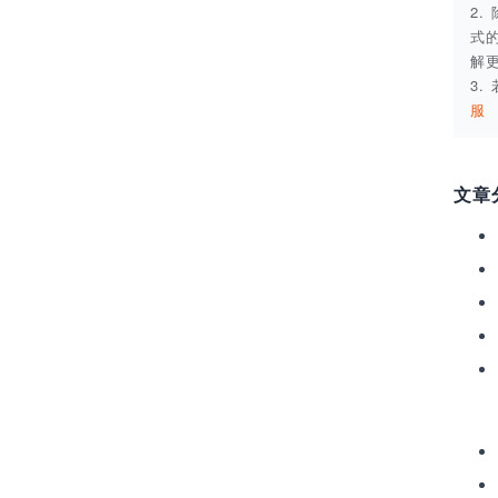
2
式
解
3
服
文章