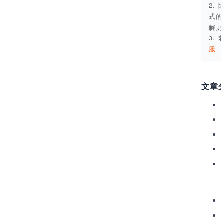
2
式
解
3
服
文章