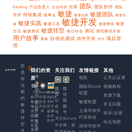
团队
团队协作
估算
产品负责人
团队
backlog
企业内训
敏捷
敏捷团队
持续集成
管理
故事点
敏捷实
敏捷估算
敏捷开发
敏捷实践
敏捷工具
敏捷
敏捷教练
施
敏捷转型
测试
方法
敏捷测试
每日站会
测试驱动开发
用户故事
项目管
自动化测试
软件开发
看板
迭代
理
您
我们的资
上
关注我们
友情链接
其他
值
海
质
领歌
公开认证课
得
享
信
国际Scrum
视频教程
微
微
知
赖
Scaled
（国
Scrum.org
联盟
信
信
资源下载
信
Agile
标）
中国
的
公
视
敏捷联盟
SAI
敏捷
区合
息
常见问题
敏
众
频
官方
项目
作伙
科
上海市软件
捷
金牌
管理
伴
号
号
投诉/反馈
技
合作
国家
行业协会
转
关注Scrurm
伙伴
标准
有
站点地图
型
中文网，获
起草
深圳市软件
限
单位
伙
取最新敏捷
行业协会