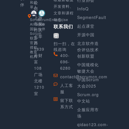
公
和起
伴
开发资料、
草人
司
InfoQ
文章和课程
上海
SegmentFault
动态。
Scrum
ScrumEnterprise
市闵
Alliance
合作
起点课堂
联系我们
国际
伙伴
行区
Scrum
开源中国
七莘
联盟
路
官方
北京软件造
扫一扫，在
授权
1839
线咨询
价评估技术
教育
号财
400-
创新联盟
机构
富
696-
中国规模化
108
6280
敏捷大会
广场
contact@scrumcn.com
中国Scrum
北楼
人工客
大会2025
1210
服
室
Scrum.org
留下联
中文站
系方式
企服应用市
场
qidao123.com-