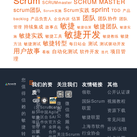
Scrum
SCRUM MASTER
SCRUMmaster
sprint
scrum团队
Scrum实践
TDD
产品
Scrum实施
团队
团队协作
估算
产品负责人
团队
backlog
企业内训
敏捷
敏捷团队
持续集成
管理
故事点
敏捷实
敏捷估算
敏捷开发
敏捷实践
敏捷工具
敏捷
敏捷教练
施
敏捷转型
测试
方法
敏捷测试
每日站会
测试驱动开发
用户故事
项目管
自动化测试
软件开发
看板
迭代
理
您
我们的资
上
关注我们
友情链接
其他
值
海
质
领歌
公开认证课
得
享
信
国际Scrum
视频教程
微
微
知
赖
Scaled
（国
Scrum.org
联盟
信
信
资源下载
信
Agile
标）
中国
的
公
视
敏捷联盟
SAI
敏捷
区合
息
常见问题
敏
众
频
官方
项目
作伙
科
上海市软件
捷
金牌
管理
伴
号
号
投诉/反馈
技
合作
国家
行业协会
转
关注Scrurm
伙伴
标准