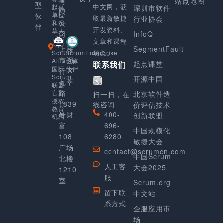
有
站点地图
型
中文网，获
起草
深圳市软件
限
单位
伙
取最新敏捷
行业协会
公
和起
伴
开发资料、
草人
司
InfoQ
文章和课程
上海
SegmentFault
动态。
Scrum
ScrumEnterprise
市闵
Alliance
合作
起点课堂
联系我们
国际
伙伴
行区
Scrum
开源中国
七莘
联盟
路
官方
北京软件造
扫一扫，在
授权
1839
线咨询
价评估技术
教育
号财
400-
创新联盟
机构
富
696-
中国规模化
108
6280
敏捷大会
广场
contact@scrumcn.com
中国Scrum
北楼
人工客
大会2025
1210
服
室
Scrum.org
留下联
中文站
系方式
企服应用市
场