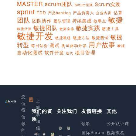
MASTER
scrum团队
Scrum实践
Scrum实施
sprint
估算
TDD
产品负责人
产品backlog
企业内训
敏捷
团队
团队协作
持续集成
团队管理
故事点
敏捷团队
敏捷实践
敏捷工具
敏捷实施
敏捷估算
敏捷开发
敏捷
敏捷方法
敏捷测试
敏捷教练
用户故事
转型
测试
每日站会
测试驱动开发
看板
项目管理
自动化测试
软件开发
迭代
您
上
值
海
得
我们的资
关注我们
友情链接
其他
享
信
质
知
赖
领歌
公开认证课
信
的
国际Scrum
视频教程
息