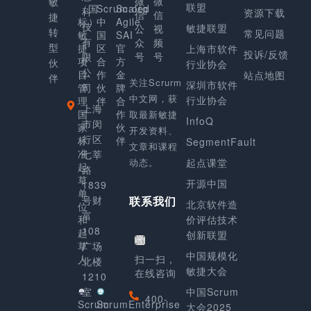
微
微
敏
联盟
（国
Scrum.org
Scaled
科
资源下载
信
信
捷
标）
中
Agile
技
敏捷联盟
公
视
转
常见问题
敏
国
SAI
有
众
频
型
捷
区
官
上海市软件
投诉/反馈
号
号
限
项
合
方
伙
行业协会
公
目
作
金
站点地图
伴
关注Scrurm
深圳市软件
管
司
伙
牌
中文网，获
行业协会
理
伴
合
上海
国
作
取最新敏捷
InfoQ
市闵
家
伙
开发资料、
行区
标
伴
SegmentFault
文章和课程
准
七莘
动态。
起点课堂
起
路
草
开源中国
1839
单
号财
联系我们
北京软件造
位
富
和
价评估技术
108
起
创新联盟
草
广场
中国规模化
人
扫一扫，
北楼
敏捷大会
在线咨询
1210
室
中国Scrum
400-
Scrum
ScrumEnterprise
大会2025