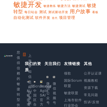
敏捷开发
敏捷
敏捷方法
敏捷测试
敏捷教练
用户故事
转型
测试
每日站会
测试驱动开发
看板
项目管理
自动化测试
软件开发
迭代
您
上
值
海
得
我们的资
关注我们
友情链接
其他
享
信
质
知
赖
领歌
公开认证课
信
的
国际Scrum
视频教程
息
微
微
敏
联盟
（国
Scrum.org
Scaled
科
资源下载
信
信
捷
标）
中
Agile
技
敏捷联盟
公
视
转
常见问题
敏
国
SAI
有
众
频
型
捷
区
官
上海市软件
投诉/反馈
号
号
限
项
合
方
伙
行业协会