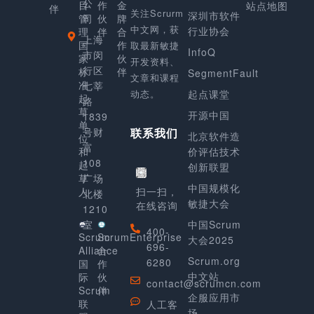
公
目
作
金
站点地图
伴
关注Scrurm
深圳市软件
管
司
伙
牌
中文网，获
行业协会
理
伴
合
上海
国
作
取最新敏捷
InfoQ
市闵
家
伙
开发资料、
行区
标
伴
SegmentFault
文章和课程
准
七莘
动态。
起点课堂
起
路
草
开源中国
1839
单
号财
联系我们
北京软件造
位
富
和
价评估技术
108
起
创新联盟
草
广场
中国规模化
人
扫一扫，
北楼
敏捷大会
在线咨询
1210
室
中国Scrum
400-
Scrum
ScrumEnterprise
大会2025
696-
Alliance
合
Scrum.org
6280
国
作
中文站
际
伙
contact@scrumcn.com
Scrum
伴
企服应用市
联
人工客
场