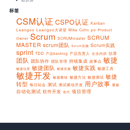
标签
CSM认证
CSPO认证
Kanban
Leangoo
Leangoo大讲堂
Mike Cohn
po
Product
Scrum
SCRUM
SCRUMmaster
Owner
MASTER
scrum团队
Scrum实践
Scrum实施
sprint
估算
TDD
产品负责人
产品backlog
企业内训
敏捷
团队
团队协作
持续集成
团队管理
故事点
敏捷团队
敏捷实践
敏捷工具
敏捷实施
敏捷估算
敏捷开发
敏捷
敏捷方法
敏捷测试
敏捷教练
用户故事
转型
测试
每日站会
测试驱动开发
看板
项目管理
自动化测试
软件开发
迭代