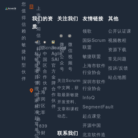
您
上
值
海
得
我们的资
关注我们
友情链接
其他
享
信
质
知
赖
领歌
公开认证课
信
的
国际Scrum
视频教程
息
微
微
敏
联盟
（国
Scrum.org
Scaled
科
资源下载
信
信
捷
标）
中
Agile
技
敏捷联盟
公
视
转
常见问题
敏
国
SAI
有
众
频
型
捷
区
官
上海市软件
投诉/反馈
号
号
限
项
合
方
伙
行业协会
公
目
作
金
站点地图
伴
关注Scrurm
深圳市软件
管
司
伙
牌
中文网，获
行业协会
理
伴
合
上海
国
作
取最新敏捷
InfoQ
市闵
家
伙
开发资料、
行区
标
伴
SegmentFault
文章和课程
准
七莘
动态。
起点课堂
起
路
草
开源中国
1839
单
号财
联系我们
北京软件造
位