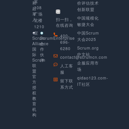
富
和
价评估技术
108
起
创新联盟
草
广场
中国规模化
人
扫一扫，
北楼
敏捷大会
在线咨询
1210
室
中国Scrum
400-
Scrum
ScrumEnterprise
大会2025
696-
Alliance
合
Scrum.org
6280
国
作
中文站
际
伙
contact@scrumcn.com
Scrum
伴
企服应用市
联
人工客
场
盟
服
官
qidao123.com-
留下联
方
IT社区
系方式
授
权
教
育
机
构