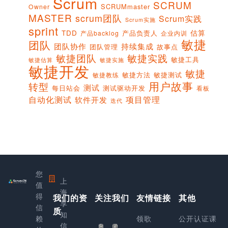
Scrum
SCRUM
SCRUMmaster
Owner
MASTER
scrum团队
Scrum实践
Scrum实施
sprint
估算
TDD
产品负责人
产品backlog
企业内训
敏捷
团队
团队协作
持续集成
团队管理
故事点
敏捷团队
敏捷实践
敏捷工具
敏捷实施
敏捷估算
敏捷开发
敏捷
敏捷方法
敏捷测试
敏捷教练
用户故事
转型
测试
每日站会
测试驱动开发
看板
项目管理
自动化测试
软件开发
迭代
您
上
值
海
得
我们的资
关注我们
友情链接
其他
享
信
质
知
赖
领歌
公开认证课
信