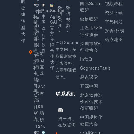
的
国际Scrum
视频教程
息
微
微
敏
联盟
（国
Scrum.org
Scaled
科
资源下载
信
信
捷
标）
中
Agile
技
敏捷联盟
公
视
转
常见问题
敏
国
SAI
有
众
频
型
捷
区
官
上海市软件
投诉/反馈
号
号
限
项
合
方
伙
行业协会
公
目
作
金
站点地图
伴
关注Scrurm
深圳市软件
管
司
伙
牌
中文网，获
行业协会
理
伴
合
上海
国
作
取最新敏捷
InfoQ
市闵
家
伙
开发资料、
行区
标
伴
SegmentFault
文章和课程
准
七莘
动态。
起点课堂
起
路
草
开源中国
1839
单
号财
联系我们
北京软件造
位
富
和
价评估技术
108
起
创新联盟
草
广场
中国规模化
人
扫一扫，
北楼
敏捷大会
在线咨询
1210
室
中国Scrum