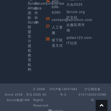
400-
Scrum
ScrumEnterprise
大会2025
696-
Alliance
合
Scrum.org
6280
国
作
中文站
际
伙
contact@scrumcn.com
Scrum
伴
企服应用市
联
人工客
场
盟
服
官
qidao123.com-
留下联
方
IT社区
系方式
授
权
教
育
机
构
© 2008-
沪ICP备14041584
沪公网安备
Since 2008，专注
2026 All
号-2
31011202010288
Scrum敏捷18年
Rights
号
Reserved.
English