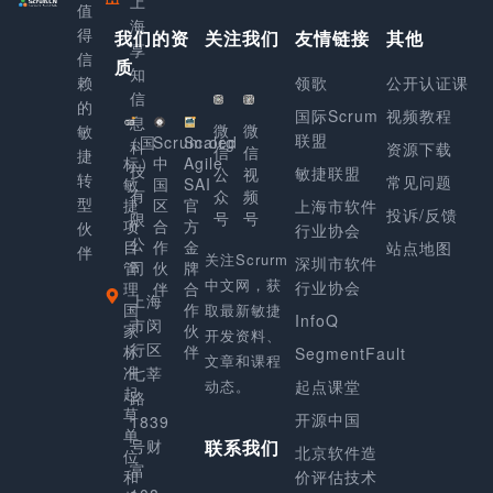
上
值
海
得
我们的资
关注我们
友情链接
其他
享
信
质
知
赖
领歌
公开认证课
信
的
国际Scrum
视频教程
息
微
微
敏
联盟
（国
Scrum.org
Scaled
科
资源下载
信
信
捷
标）
中
Agile
技
敏捷联盟
公
视
转
常见问题
敏
国
SAI
有
众
频
型
捷
区
官
上海市软件
投诉/反馈
号
号
限
项
合
方
伙
行业协会
公
目
作
金
站点地图
伴
关注Scrurm
深圳市软件
管
司
伙
牌
中文网，获
行业协会
理
伴
合
上海
国
作
取最新敏捷
InfoQ
市闵
家
伙
开发资料、
行区
标
伴
SegmentFault
文章和课程
准
七莘
动态。
起点课堂
起
路
草
开源中国
1839
单
号财
联系我们
北京软件造
位
富
和
价评估技术