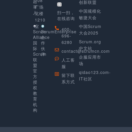
108
起
创新联盟
草
广场
中国规模化
人
扫一扫，
北楼
敏捷大会
在线咨询
1210
室
中国Scrum
400-
Scrum
ScrumEnterprise
大会2025
696-
Alliance
合
Scrum.org
6280
国
作
中文站
际
伙
contact@scrumcn.com
Scrum
伴
企服应用市
联
人工客
场
盟
服
官
qidao123.com-
留下联
方
IT社区
系方式
授
权
教
育
机
构