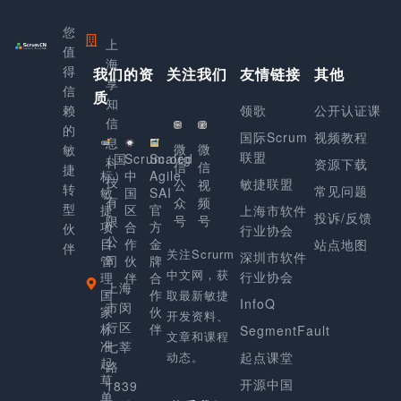
您
上
值
海
得
我们的资
关注我们
友情链接
其他
享
信
质
知
赖
领歌
公开认证课
信
的
国际Scrum
视频教程
息
微
微
敏
联盟
（国
Scrum.org
Scaled
科
资源下载
信
信
捷
标）
中
Agile
技
敏捷联盟
公
视
转
常见问题
敏
国
SAI
有
众
频
型
捷
区
官
上海市软件
投诉/反馈
号
号
限
项
合
方
伙
行业协会
公
目
作
金
站点地图
伴
关注Scrurm
深圳市软件
管
司
伙
牌
中文网，获
行业协会
理
伴
合
上海
国
作
取最新敏捷
InfoQ
市闵
家
伙
开发资料、
行区
标
伴
SegmentFault
文章和课程
准
七莘
动态。
起点课堂
起
路
草
开源中国
1839
单