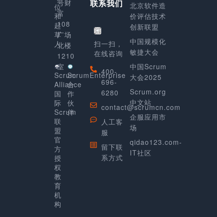
号财
联系我们
北京软件造
位
富
和
价评估技术
108
起
创新联盟
草
广场
中国规模化
人
扫一扫，
北楼
敏捷大会
在线咨询
1210
室
中国Scrum
400-
Scrum
ScrumEnterprise
大会2025
696-
Alliance
合
Scrum.org
6280
国
作
中文站
际
伙
contact@scrumcn.com
Scrum
伴
企服应用市
联
人工客
场
盟
服
官
qidao123.com-
留下联
方
IT社区
系方式
授
权
教
育
机
构