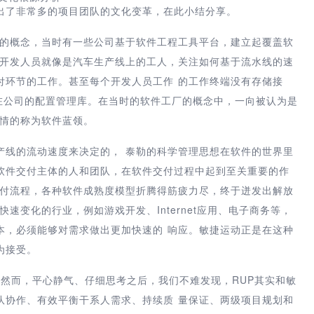
出了非常多的项目团队的文化变革，在此小结分享。
厂的概念，当时有一些公司基于软件工程工具平台，建立起覆盖软
个开发人员就像是汽车生产线上的工人，关注如何基于流水线的速
付环节的工作。甚至每个开发人员工作 的工作终端没有存储接
保存在公司的配置管理库。在当时的软件工厂的概念中，一向被认为是
留情的称为软件蓝领。
产线的流动速度来决定的， 泰勒的科学管理思想在软件的世界里
软件交付主体的人和团队，在软件交付过程中起到至关重要的作
交付流程，各种软件成熟度模型折腾得筋疲力尽，终于迸发出解放
速变化的行业，例如游戏开发、Internet应用、电子商务等，
本，必须能够对需求做出更加快速的 响应。敏捷运动正是在这种
为接受。
。然而，平心静气、仔细思考之后，我们不难发现，RUP其实和敏
队协作、有效平衡干系人需求、持续质 量保证、两级项目规划和