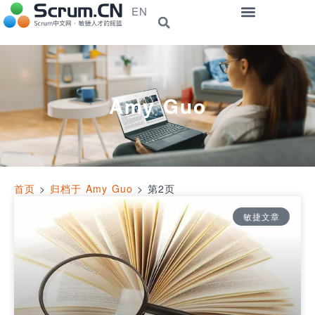
EN
Amy Guo
首页
>
归档于 Amy Guo
>
第2页
敏捷文章