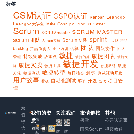
标签
CSM认证
CSPO认证
Kanban
Leangoo
Leangoo大讲堂
Mike Cohn
po
Product Owner
Scrum
SCRUM MASTER
SCRUMmaster
sprint
scrum团队
Scrum实践
TDD
产品
Scrum实施
团队
团队协作
估算
产品负责人
团队
backlog
企业内训
敏捷
敏捷团队
持续集成
管理
故事点
敏捷实
敏捷估算
敏捷开发
敏捷实践
敏捷工具
敏捷
敏捷教练
施
敏捷转型
测试
方法
敏捷测试
每日站会
测试驱动开发
用户故事
项目管
自动化测试
软件开发
看板
迭代
理
您
我们的资
上
关注我们
友情链接
其他
值
海
质
领歌
公开认证课
得
享
信
国际Scrum
视频教程
微
微
知