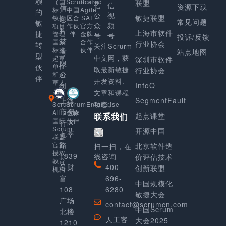
赖
Scaled
（国
Scrum.org
联盟
信
信
资源下载
信
Agile
标）
中国
的
公
视
敏捷联盟
SAI
敏捷
区合
息
常见问题
敏
众
频
官方
项目
作伙
科
上海市软件
捷
金牌
管理
伴
号
号
投诉/反馈
技
合作
国家
行业协会
转
关注Scrurm
伙伴
标准
有
站点地图
型
中文网，获
起草
深圳市软件
限
单位
伙
取最新敏捷
行业协会
公
和起
伴
开发资料、
草人
司
InfoQ
文章和课程
上海
SegmentFault
动态。
Scrum
ScrumEnterprise
市闵
Alliance
合作
起点课堂
联系我们
国际
伙伴
行区
Scrum
开源中国
七莘
联盟
路
官方
北京软件造
扫一扫，在
授权
1839
线咨询
价评估技术
教育
号财
400-
创新联盟
机构
富
696-
中国规模化
108
6280
敏捷大会
广场
contact@scrumcn.com
中国Scrum
北楼
人工客
大会2025
1210