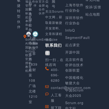
众
频
官方
项目
作伙
科
上海市软件
捷
金牌
管理
伴
号
号
投诉/反馈
技
合作
国家
行业协会
转
关注Scrurm
伙伴
标准
有
站点地图
型
中文网，获
起草
深圳市软件
限
单位
伙
取最新敏捷
行业协会
公
和起
伴
开发资料、
草人
司
InfoQ
文章和课程
上海
SegmentFault
动态。
Scrum
ScrumEnterprise
市闵
Alliance
合作
起点课堂
联系我们
国际
伙伴
行区
Scrum
开源中国
七莘
联盟
路
官方
北京软件造
扫一扫，在
授权
1839
线咨询
价评估技术
教育
号财
400-
创新联盟
机构
富
696-
中国规模化
108
6280
敏捷大会
广场
contact@scrumcn.com
中国Scrum
北楼
人工客
大会2025
1210
服
室
Scrum.org
留下联
中文站