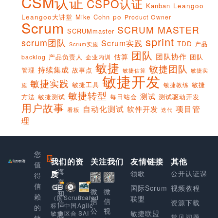
CSM认证
CSPO认证
Kanban
Leangoo
Leangoo大讲堂
Mike Cohn
po
Product Owner
Scrum
SCRUM MASTER
SCRUMmaster
sprint
scrum团队
Scrum实践
TDD
产品
Scrum实施
团队
团队协作
估算
产品负责人
团队
backlog
企业内训
敏捷
敏捷团队
持续集成
管理
故事点
敏捷实
敏捷估算
敏捷开发
敏捷实践
敏捷工具
敏捷
敏捷教练
施
敏捷转型
测试
方法
敏捷测试
每日站会
测试驱动开发
用户故事
项目管
自动化测试
软件开发
看板
迭代
理
您
我们的资
上
关注我们
友情链接
其他
值
海
质
领歌
公开认证课
得
享
信
国际Scrum
视频教程
微
微
知
赖
Scaled
（国
Scrum.org
联盟
信
信
资源下载
信
Agile
标）
中国
的
公
视
敏捷联盟
SAI
敏捷
区合
息
常见问题
敏