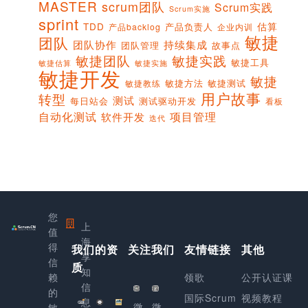
MASTER
scrum团队
Scrum实践
Scrum实施
sprint
估算
TDD
产品负责人
产品backlog
企业内训
敏捷
团队
团队协作
持续集成
团队管理
故事点
敏捷团队
敏捷实践
敏捷工具
敏捷实施
敏捷估算
敏捷开发
敏捷
敏捷方法
敏捷测试
敏捷教练
用户故事
转型
测试
每日站会
测试驱动开发
看板
项目管理
自动化测试
软件开发
迭代
您
上
值
海
得
我们的资
关注我们
友情链接
其他
享
信
质
知
赖
领歌
公开认证课
信
的
国际Scrum
视频教程
息
微
微
敏