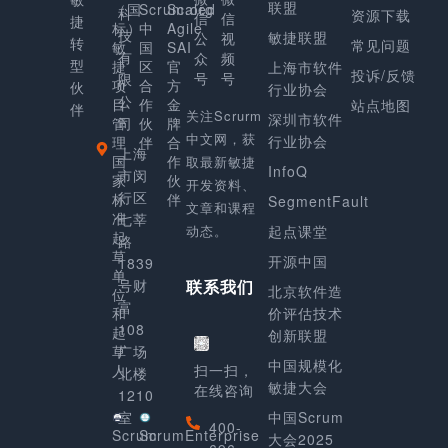
联盟
（国
Scrum.org
Scaled
科
资源下载
信
信
捷
标）
中
Agile
技
敏捷联盟
公
视
转
常见问题
敏
国
SAI
有
众
频
型
捷
区
官
上海市软件
投诉/反馈
号
号
限
项
合
方
伙
行业协会
公
目
作
金
站点地图
伴
关注Scrurm
深圳市软件
管
司
伙
牌
中文网，获
行业协会
理
伴
合
上海
国
作
取最新敏捷
InfoQ
市闵
家
伙
开发资料、
行区
标
伴
SegmentFault
文章和课程
准
七莘
动态。
起点课堂
起
路
草
开源中国
1839
单
号财
联系我们
北京软件造
位
富
和
价评估技术
108
起
创新联盟
草
广场
中国规模化
人
扫一扫，
北楼
敏捷大会
在线咨询
1210
室
中国Scrum
400-
Scrum
ScrumEnterprise
大会2025