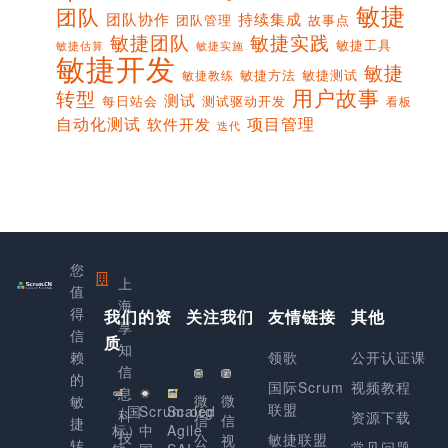
敏捷
团队
团队协作
持续集成
团队管理
故事点
敏捷团队
敏捷实践
敏捷工具
敏捷实施
敏捷估算
敏捷开发
敏捷
敏捷方法
敏捷测试
敏捷教练
用户故事
转型
测试
每日站会
测试驱动开发
看板
项目管理
自动化测试
软件开发
迭代
您
上
值
海
得
我们的资
关注我们
友情链接
其他
享
信
质
知
赖
领歌
公开认证课
信
的
国际Scrum
视频教程
息
微
微
敏
联盟
（国
Scrum.org
Scaled
科
资源下载
信
信
捷
标）
中
Agile
技
敏捷联盟
公
视
转
常见问题