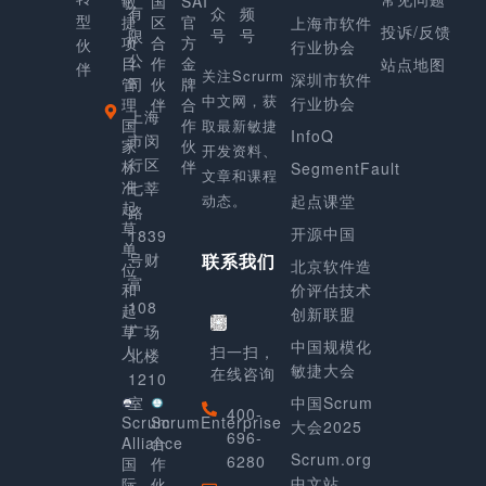
敏
国
SAI
有
众
频
型
捷
区
官
上海市软件
投诉/反馈
号
号
限
项
合
方
伙
行业协会
公
目
作
金
站点地图
伴
关注Scrurm
深圳市软件
管
司
伙
牌
中文网，获
行业协会
理
伴
合
上海
国
作
取最新敏捷
InfoQ
市闵
家
伙
开发资料、
行区
标
伴
SegmentFault
文章和课程
准
七莘
动态。
起点课堂
起
路
草
开源中国
1839
单
号财
联系我们
北京软件造
位
富
和
价评估技术
108
起
创新联盟
草
广场
中国规模化
人
扫一扫，
北楼
敏捷大会
在线咨询
1210
室
中国Scrum
400-
Scrum
ScrumEnterprise
大会2025
696-
Alliance
合
Scrum.org
6280
国
作
中文站
际
伙