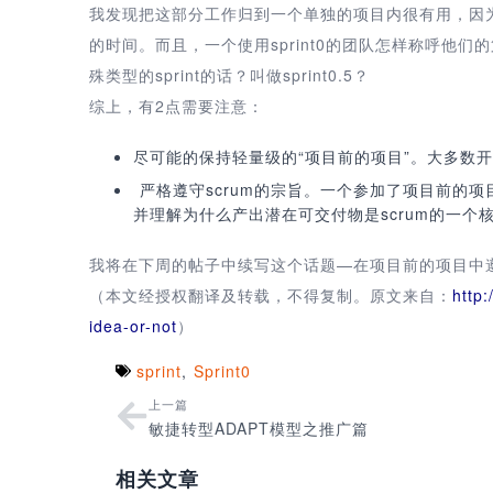
我发现把这部分工作归到一个单独的项目内很有用，因为不难
的时间。而且，一个使用sprint0的团队怎样称呼他们的第
殊类型的sprint的话？叫做sprint0.5？
综上，有2点需要注意：
尽可能的保持轻量级的“项目前的项目”。大多数
严格遵守scrum的宗旨。一个参加了项目前的
并理解为什么产出潜在可交付物是scrum的一
我将在下周的帖子中续写这个话题—在项目前的项目中遵守
（本文经授权翻译及转载，不得复制。原文来自：
http
idea-or-not
）
sprint
,
Sprint0
上一篇
敏捷转型ADAPT模型之推广篇
相关文章