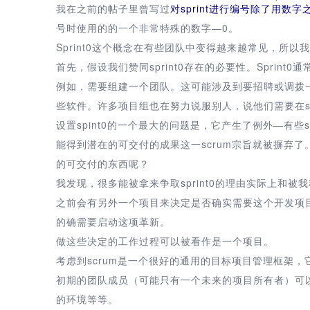
我在之前的帖子里曾写过
对sprint进行编号除了用数
号时使用的的一个非常特殊的数字—0。
Sprint0这个概念在有些团队中变得越来越常见，所
首先，假设我们赞同sprint0存在的必要性。Sprin
例如，需要组建一个团队。这可能涉及到要招聘或调拨
些软件。许多项目组也在努力说服别人，说他们需要在spr
设置spint0的一个最大的问题是，它产生了例外—有些spr
能得到潜在的可交付的成果这一scrum宗旨就被摒弃了
的可交付的东西呢？
我发现，很多能被拿来争取sprint0的理由实际上和
之前会有另外一个项目来决定是否确实需要这个开发项
的确需要启动这项革新。
做这些决定的工作过程可以被看作是一个项目。
考虑到scrum是一个很好的通用的目标项目管理框架
初期的团队成员（可能只有一个未来的项目所有者）可以
的环境等等。