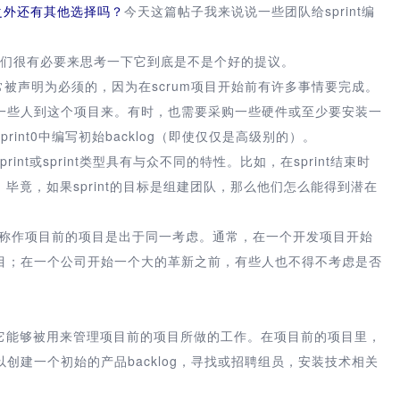
字之外还有其他选择吗？
今天这篇帖子我来说说一些团队给sprint编
以我们很有必要来思考一下它到底是不是个好的提议。
t0通常被声明为必须的，因为在scrum项目开始前有许多事情要完成。
一些人到这个项目来。有时，也需要采购一些硬件或至少要安装一
int0中编写初始backlog（即使仅仅是高级别的）。
int或sprint类型具有与众不同的特性。比如，在sprint结束时
。毕竟，如果sprint的目标是组建团队，那么他们怎么能得到潜在
被我称作项目前的项目是出于同一考虑。通常，在一个开发项目开始
目；在一个公司开始一个大的革新之前，有些人也不得不考虑是否
，它能够被用来管理项目前的项目所做的工作。在项目前的项目里，
创建一个初始的产品backlog，寻找或招聘组员，安装技术相关