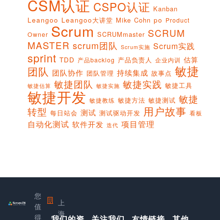
CSM认证
CSPO认证
Kanban
Leangoo
Leangoo大讲堂
Mike Cohn
po
Product
Scrum
SCRUM
SCRUMmaster
Owner
MASTER
scrum团队
Scrum实践
Scrum实施
sprint
估算
TDD
产品负责人
产品backlog
企业内训
敏捷
团队
团队协作
持续集成
团队管理
故事点
敏捷团队
敏捷实践
敏捷工具
敏捷实施
敏捷估算
敏捷开发
敏捷
敏捷方法
敏捷测试
敏捷教练
用户故事
转型
测试
每日站会
测试驱动开发
看板
项目管理
自动化测试
软件开发
迭代
您
上
值
海
得
我们的资
关注我们
友情链接
其他