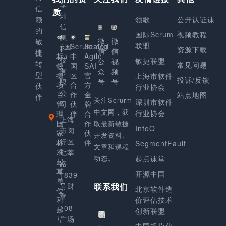
享
信
质
知
赖
领歌
公开认证课
信
的
国际Scrum
视频教程
息
微
微
敏
联盟
（国
Scrum.org
Scaled
科
资源下载
信
信
捷
标）
中
Agile
技
敏捷联盟
公
视
转
常见问题
敏
国
SAI
有
众
频
型
捷
区
官
上海市软件
投诉/反馈
号
号
限
项
合
方
伙
行业协会
公
目
作
金
站点地图
伴
关注Scrurm
深圳市软件
管
司
伙
牌
中文网，获
行业协会
理
伴
合
上海
国
作
取最新敏捷
InfoQ
市闵
家
伙
开发资料、
行区
标
伴
SegmentFault
文章和课程
准
七莘
动态。
起点课堂
起
路
草
开源中国
1839
单
号财
联系我们
北京软件造
位
富
和
价评估技术
108
起
创新联盟
草
广场
中国规模化