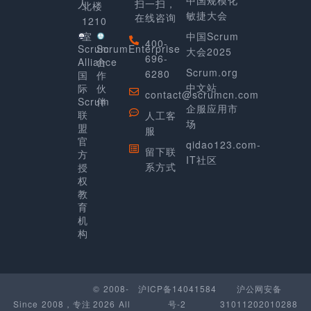
人
扫一扫，
北楼
敏捷大会
在线咨询
1210
室
中国Scrum
400-
Scrum
ScrumEnterprise
大会2025
696-
Alliance
合
Scrum.org
6280
国
作
中文站
际
伙
contact@scrumcn.com
Scrum
伴
企服应用市
联
人工客
场
盟
服
官
qidao123.com-
留下联
方
IT社区
系方式
授
权
教
育
机
构
© 2008-
沪ICP备14041584
沪公网安备
Since 2008，专注
2026 All
号-2
31011202010288